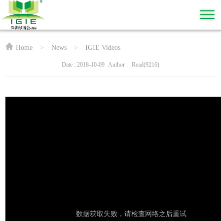
Home
>
News
>
IGIE Videos
Date : 2018-10-09
Author :
Read(9216)